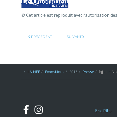
© Cet article est reproduit avec l’autorisation de
ARTICLE PRÉCÉDENT : LFM - SOIRÉE DE CONTES BES
ARTICLE SUIVANT : IMP - «C
PRÉCÉDENT
SUIVANT
LA NEF
Expositions
2016
Presse
lqj - Le N
Eric Rihs