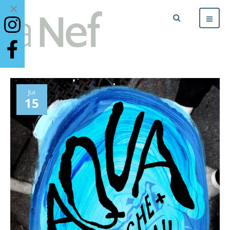
×
Jui
15