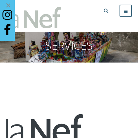
×
SERVICES