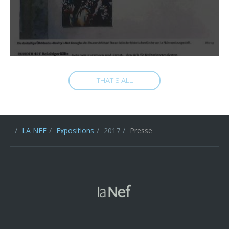
THAT'S ALL
LA NEF
Expositions
2017
Presse