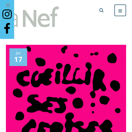
×
Jui
17