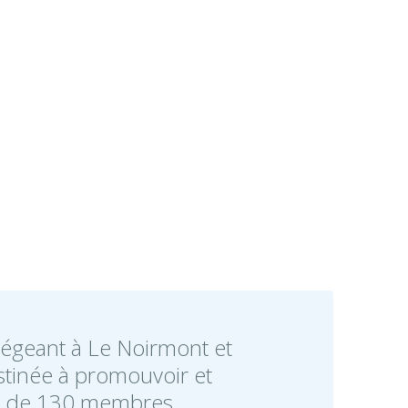
siégeant à Le Noirmont et
stinée à promouvoir et
lus de 130 membres.