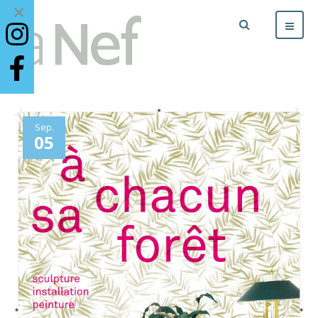
×
Sep.
05