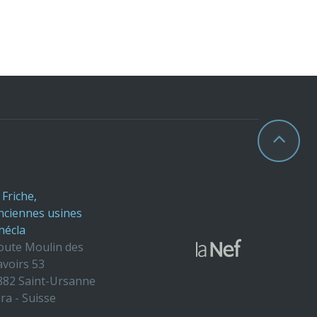
 Friche,
nciennes usines
hécla
oute Moulin des
avoirs 53
882 Saint-Ursanne
ura - Suisse