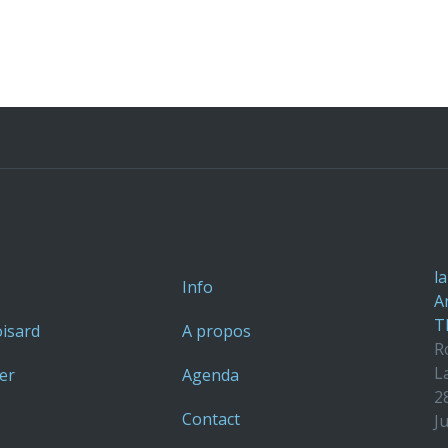
la
Info
A
T
isard
A propos
R
L
er
Agenda
2
Contact
J